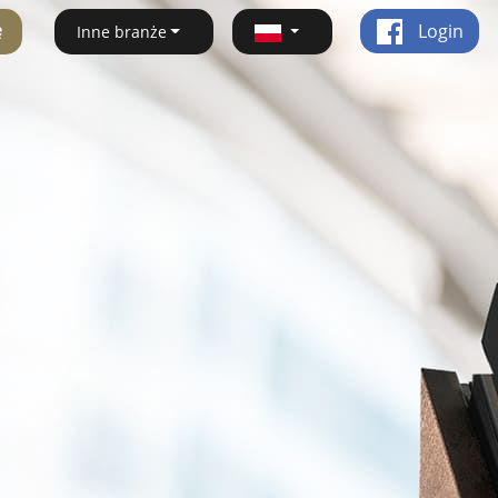
ę
Login
Inne branże