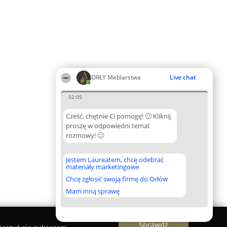
ORŁY Meblarstwa
Live chat
02:05
Cześć, chętnie Ci pomogę! 🙂 Kliknij
proszę w odpowiedni temat
rozmowy! 🙂
Jestem Laureatem, chcę odebrać
materiały marketingowe
Chcę zgłosić swoją firmę do Orłów
Mam inną sprawę
Sprawdź