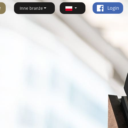
ę
Login
Inne branże