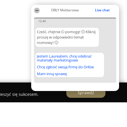
ORŁY Meblarstwa
Live chat
12:40
Cześć, chętnie Ci pomogę! 🙂 Kliknij
proszę w odpowiedni temat
rozmowy! 🙂
Jestem Laureatem, chcę odebrać
materiały marketingowe
Chcę zgłosić swoją firmę do Orłów
Mam inną sprawę
Sprawdź
ieszyć się sukcesem.
 Wrocwood