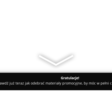
Gratulacje!
awdź już teraz jak odebrać materiały promocyjne, by móc w pełni c
rskie, Meble Kuchenne - powiat Miasto Wrocław
Manufaktura