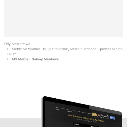
Orły Meblarstwa
Meble Na Wymiar, Usługi Stolarskie, Meble Kuchenne - powiat Miasto
Kalisz
M3 Meble - Salony Meblowe