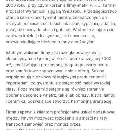
2000 roku, przy czym korzenie firmy-matki P.H.U. Farmer
Krzysztof Wyrembski sięgają 1990 roku. Przedsiębiorstwo
oferuje szeroki asortyment mebli przeznaczonych do
różnych pomieszczeń, takich jak salon, sypialnia, jadalnia,
pokój dziecięcy, kuchnia i gabinet. W ofercie znajdują się
zarówno kolekcje klasyczne, jak i nowoczesne,
odzwierciedlające bieżące trendy aranżacyjne.
Istotnym walorem firmy jest rozległa powierzchnia
ekspozycyjna o łącznej wielkości przekraczającej 7000
m², umożliwiająca prezentację bogatego asortymentu
oraz komfortowe zapoznawanie się z ofertą. Salony
współpracują z czołowymi krajowymi producentami i
importerami, co gwarantuje dostępność mebli wysokiej
klasy. Poza meblami dostępne są również starannie
dobrane dekoracje wnętrz, takie jak obrazy, lustra, lampy
i ceramika, pozwalające stworzyć harmonijną aranżację.
Firma zapewnia klientom profesjonalne usługi dodatkowe,
między innymi możliwość rozłożenia płatności na raty,
transport zamówień oraz montaż przez