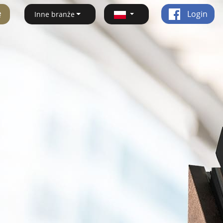
ę
Login
Inne branże