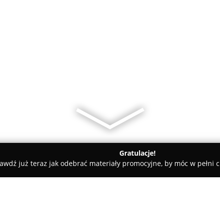
Gratulacje!
awdź już teraz jak odebrać materiały promocyjne, by móc w pełni c
arskie, Meble Kuchenne - powiat nowodworski
Luxor Meble