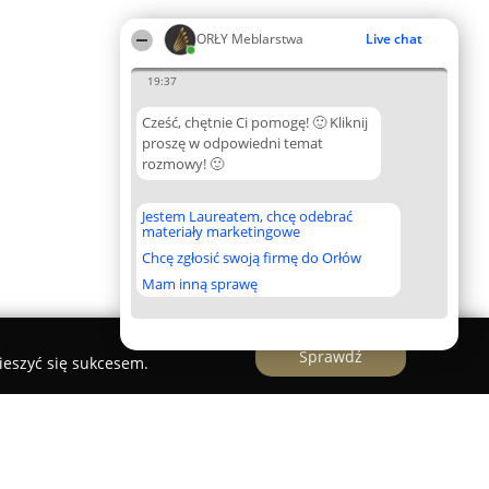
ORŁY Meblarstwa
Live chat
19:37
Cześć, chętnie Ci pomogę! 🙂 Kliknij
proszę w odpowiedni temat
rozmowy! 🙂
Jestem Laureatem, chcę odebrać
materiały marketingowe
Chcę zgłosić swoją firmę do Orłów
Mam inną sprawę
Sprawdź
ieszyć się sukcesem.