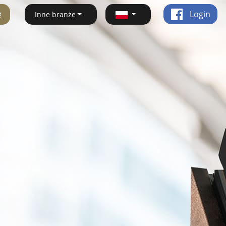
ę
Login
Inne branże