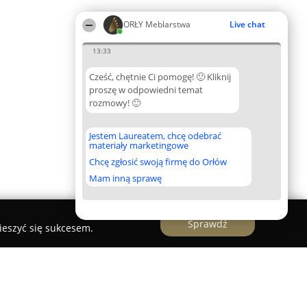
ORŁY Meblarstwa
Live chat
13:33
Cześć, chętnie Ci pomogę! 🙂 Kliknij
proszę w odpowiedni temat
rozmowy! 🙂
Jestem Laureatem, chcę odebrać
materiały marketingowe
Chcę zgłosić swoją firmę do Orłów
Mam inną sprawę
Sprawdź
ieszyć się sukcesem.