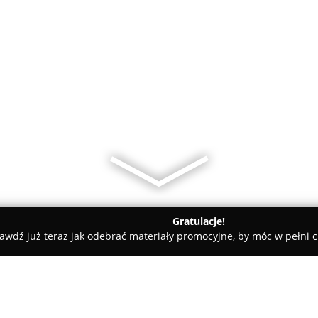
Gratulacje!
awdź już teraz jak odebrać materiały promocyjne, by móc w pełni c
rskie, Meble Kuchenne - powiat kępiński
Meb-love.com