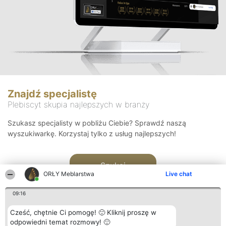
Znajdź specjalistę
Plebiscyt skupia najlepszych w branży
Szukasz specjalisty w pobliżu Ciebie? Sprawdź naszą
wyszukiwarkę. Korzystaj tylko z usług najlepszych!
Szukaj
ORŁY Meblarstwa
Live chat
09:16
Cześć, chętnie Ci pomogę! 🙂 Kliknij proszę w
odpowiedni temat rozmowy! 🙂