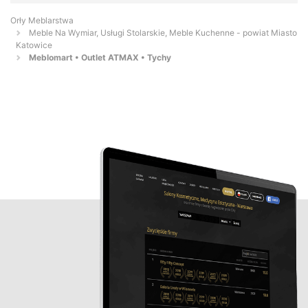
Orły Meblarstwa
Meble Na Wymiar, Usługi Stolarskie, Meble Kuchenne - powiat Miasto
Katowice
Meblomart • Outlet ATMAX • Tychy