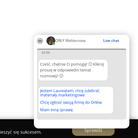
ORŁY Meblarstwa
Live chat
03:56
Cześć, chętnie Ci pomogę! 🙂 Kliknij
proszę w odpowiedni temat
rozmowy! 🙂
Jestem Laureatem, chcę odebrać
materiały marketingowe
Chcę zgłosić swoją firmę do Orłów
Mam inną sprawę
Sprawdź
ieszyć się sukcesem.