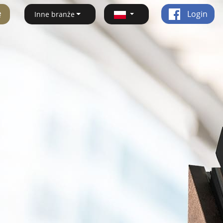
ę
Login
Inne branże