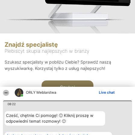
Znajdź specjalistę
Plebiscyt skupia najlepszych w branży
Szukasz specjalisty w pobliżu Ciebie? Sprawdź naszą
wyszukiwarkę. Korzystaj tylko z usług najlepszych!
Szukaj
ORŁY Meblarstwa
Live chat
08:22
Cześć, chętnie Ci pomogę! 🙂 Kliknij proszę w
odpowiedni temat rozmowy! 🙂
Organizator plebiscytu
Plebiscyt
Kontakt