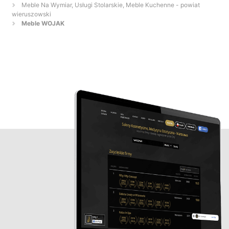
Meble Na Wymiar, Usługi Stolarskie, Meble Kuchenne - powiat
wieruszowski
Meble WOJAK