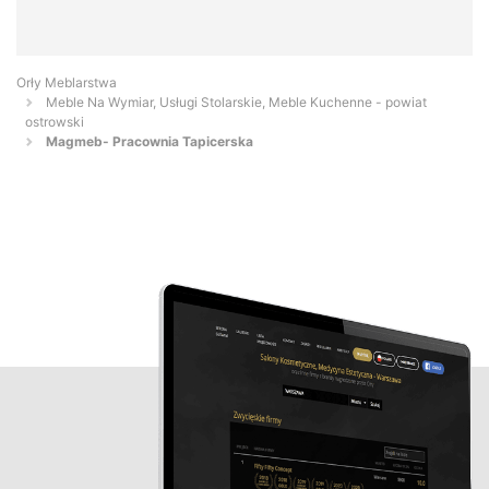
Orły Meblarstwa
Meble Na Wymiar, Usługi Stolarskie, Meble Kuchenne - powiat
ostrowski
Magmeb- Pracownia Tapicerska