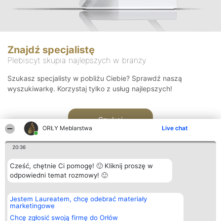
Znajdź specjalistę
Plebiscyt skupia najlepszych w branży
Szukasz specjalisty w pobliżu Ciebie? Sprawdź naszą
wyszukiwarkę. Korzystaj tylko z usług najlepszych!
Szukaj
ORŁY Meblarstwa
Live chat
20:36
Cześć, chętnie Ci pomogę! 🙂 Kliknij proszę w
odpowiedni temat rozmowy! 🙂
Organizator plebiscytu
Plebiscyt
Kontakt
Jestem Laureatem, chcę odebrać materiały
Bright Side Solutions sp. z o.
Laureaci
Kontakt
marketingowe
o. sp. k.
Lista
ul. Ruska 22
wszystkich
Chcę zgłosić swoją firmę do Orłów