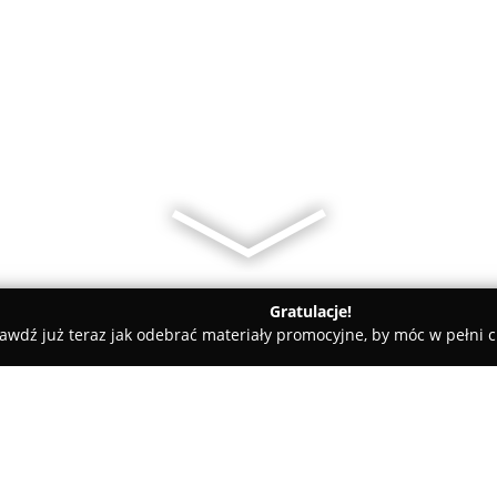
Gratulacje!
awdź już teraz jak odebrać materiały promocyjne, by móc w pełni c
rskie, Meble Kuchenne - powiat brodnicki
Cama Meble