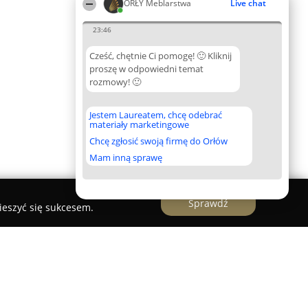
ORŁY Meblarstwa
Live chat
23:46
Cześć, chętnie Ci pomogę! 🙂 Kliknij
proszę w odpowiedni temat
rozmowy! 🙂
Jestem Laureatem, chcę odebrać
materiały marketingowe
Chcę zgłosić swoją firmę do Orłów
Mam inną sprawę
Sprawdź
ieszyć się sukcesem.