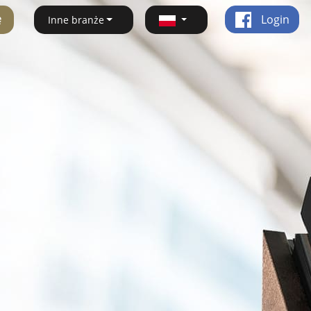
ę
Login
Inne branże