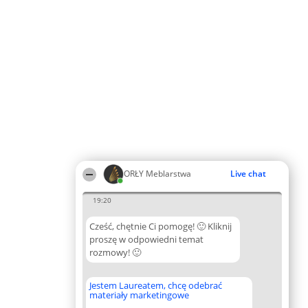
ORŁY Meblarstwa
Live chat
19:20
Cześć, chętnie Ci pomogę! 🙂 Kliknij
proszę w odpowiedni temat
rozmowy! 🙂
Jestem Laureatem, chcę odebrać
materiały marketingowe