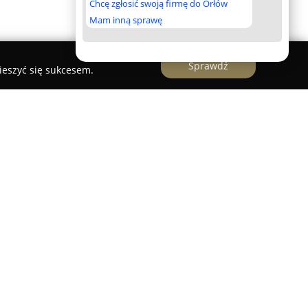
Chcę zgłosić swoją firmę do Orłów
Mam inną sprawę
Sprawdź
ieszyć się sukcesem.
bli wykonywanych na wymiar, działający w
ący wszechstronne rozwiązania zarówno dla
firm. Przedsiębiorstwo skupia się na
i kuchennych, szaf, mebli biurowych,
 pokojowych oraz garderób, kładąc nacisk na
tetyką.