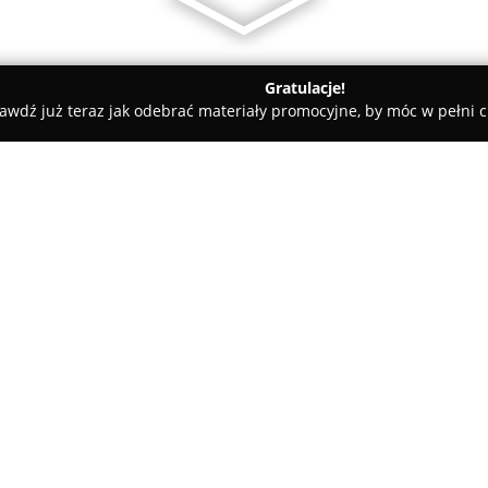
Gratulacje!
awdź już teraz jak odebrać materiały promocyjne, by móc w pełni c
rskie, Meble Kuchenne - powiat tomaszowski
Domel. PPHU
O firmie:
Domel
to uznany producent me
Tomaszowie Lubelskim i oferuj
klientów indywidualnych, jak i 
projektowaniu i produkcji mebl
Pokaż więcej >>
łazienkowych, a także zabudów
połączenie funkcjonalności z es