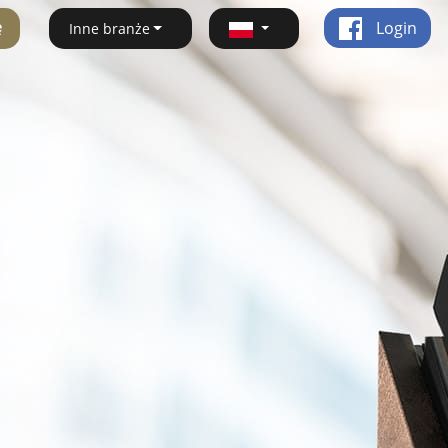
ę
Login
Inne branże