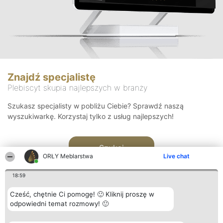
Znajdź specjalistę
Plebiscyt skupia najlepszych w branży
Szukasz specjalisty w pobliżu Ciebie? Sprawdź naszą
wyszukiwarkę. Korzystaj tylko z usług najlepszych!
Szukaj
ORŁY Meblarstwa
Live chat
18:59
Cześć, chętnie Ci pomogę! 🙂 Kliknij proszę w
odpowiedni temat rozmowy! 🙂
Organizator plebiscytu
Plebiscyt
Kontakt