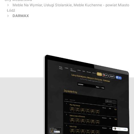
Meble Na Wymiar, Usługi Stolarskie, Meble Kuchenne - powiat Miasto
Łódź
DARMAX