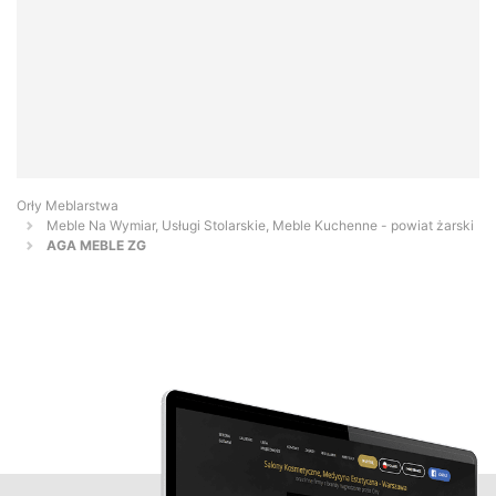
Orły Meblarstwa
Meble Na Wymiar, Usługi Stolarskie, Meble Kuchenne - powiat żarski
AGA MEBLE ZG