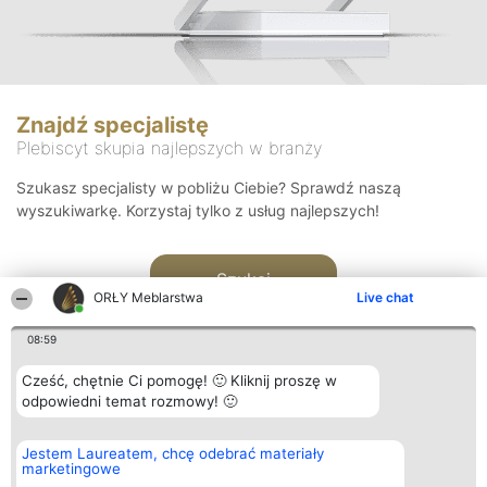
Znajdź specjalistę
Plebiscyt skupia najlepszych w branży
Szukasz specjalisty w pobliżu Ciebie? Sprawdź naszą
wyszukiwarkę. Korzystaj tylko z usług najlepszych!
Szukaj
ORŁY Meblarstwa
Live chat
08:59
Cześć, chętnie Ci pomogę! 🙂 Kliknij proszę w
odpowiedni temat rozmowy! 🙂
Organizator plebiscytu
Plebiscyt
Kontakt
Jestem Laureatem, chcę odebrać materiały
Bright Side Solutions sp. z o.
Laureaci
Kontakt
marketingowe
o. sp. k.
Lista