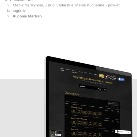
Meble Na Wymiar, Usługi Stolarskie, Meble Kuchenne - powiat
tarnogórski
Kuchnie Marban