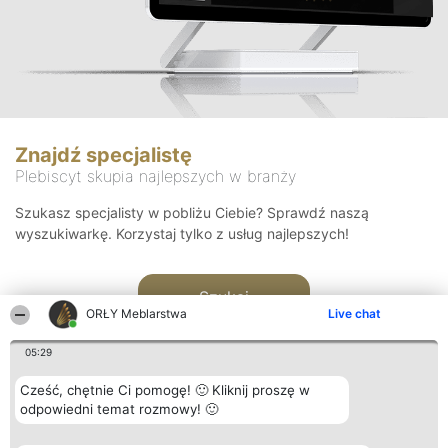
Znajdź specjalistę
Plebiscyt skupia najlepszych w branży
Szukasz specjalisty w pobliżu Ciebie? Sprawdź naszą
wyszukiwarkę. Korzystaj tylko z usług najlepszych!
Szukaj
ORŁY Meblarstwa
Live chat
05:29
Cześć, chętnie Ci pomogę! 🙂 Kliknij proszę w
odpowiedni temat rozmowy! 🙂
Organizator plebiscytu
Plebiscyt
Kontakt