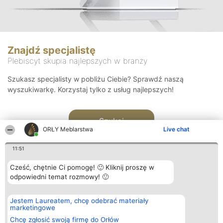
Znajdź specjalistę
Plebiscyt skupia najlepszych w branży
Szukasz specjalisty w pobliżu Ciebie? Sprawdź naszą
wyszukiwarkę. Korzystaj tylko z usług najlepszych!
Szukaj
ORŁY Meblarstwa
Live chat
11:51
Cześć, chętnie Ci pomogę! 🙂 Kliknij proszę w
odpowiedni temat rozmowy! 🙂
Organizator plebiscytu
Plebiscyt
Kontakt
Jestem Laureatem, chcę odebrać materiały
Bright Side Solutions sp. z o.
Laureaci
Kontakt
marketingowe
o. sp. k.
Lista
ul. Ruska 22
wszystkich
Chcę zgłosić swoją firmę do Orłów