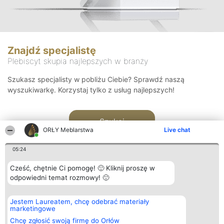
Znajdź specjalistę
Plebiscyt skupia najlepszych w branży
Szukasz specjalisty w pobliżu Ciebie? Sprawdź naszą
wyszukiwarkę. Korzystaj tylko z usług najlepszych!
Szukaj
ORŁY Meblarstwa
Live chat
05:24
Cześć, chętnie Ci pomogę! 🙂 Kliknij proszę w
odpowiedni temat rozmowy! 🙂
Organizator plebiscytu
Plebiscyt
Kontakt
Jestem Laureatem, chcę odebrać materiały
Bright Side Solutions sp. z o.
Laureaci
Kontakt
marketingowe
o. sp. k.
Lista
ul. Ruska 22
wszystkich
Chcę zgłosić swoją firmę do Orłów