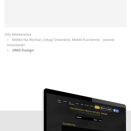
Orły Meblarstwa
Meble Na Wymiar, Usługi Stolarskie, Meble Kuchenne - powiat
nowotarski
GMO Design