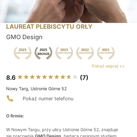
LAUREAT PLEBISCYTU ORŁY
GMO Design
Pokaż więcej >>
8.6
(7)
Nowy Targ, Ustronie Górne 52
Pokaż numer telefonu
O firmie:
W Nowym Targu, przy ulicy Ustronie Górne 52, znajduje
się pracownia
GMO Design
, będąca cenionym studiem