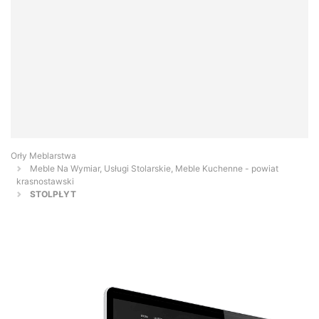
Orły Meblarstwa
Meble Na Wymiar, Usługi Stolarskie, Meble Kuchenne - powiat
krasnostawski
STOLPŁYT