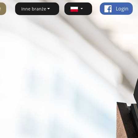
ę
Login
Inne branże