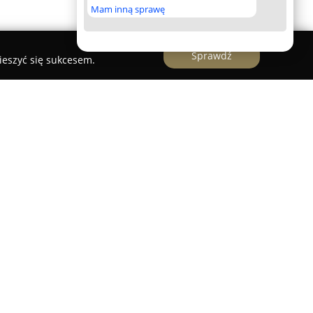
Mam inną sprawę
Sprawdź
ieszyć się sukcesem.
lokalizowaną w Gryfowie Śląskim, działającą na
e od 1996 roku. Przedsiębiorstwo posiada ponad
dczenie w branży meblowej w Polsce, kładąc
akość oraz niezawodność realizowanych usług.
ym wykonawstwie mebli kuchennych, szaf,
w wnęk, dostosowanych do indywidualnych