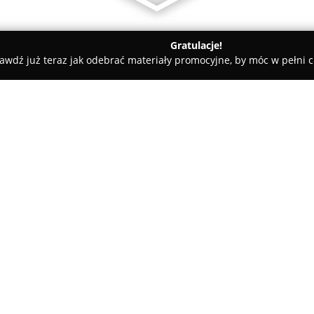
Gratulacje!
awdź już teraz jak odebrać materiały promocyjne, by móc w pełni c
rskie, Meble Kuchenne - powiat lwówecki
Mebel-Ol
O firmie:
Mebel-Ol
jest rodzinną firmą z
rynku meblarskim nieprzerwani
dwudziestopięcioletnie doświa
szczególny nacisk na wysoką j
Pokaż więcej >>
Specjalizuje się w kompleksow
wyposażenia biur oraz zabudó
wymagań klientów.