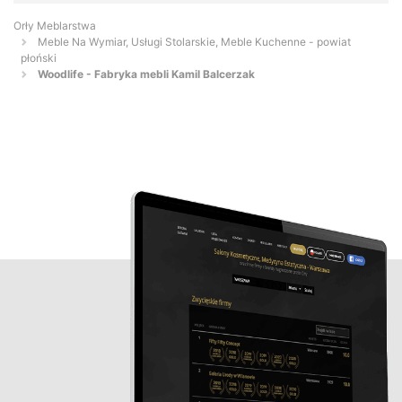
Orły Meblarstwa
Meble Na Wymiar, Usługi Stolarskie, Meble Kuchenne - powiat
płoński
Woodlife - Fabryka mebli Kamil Balcerzak