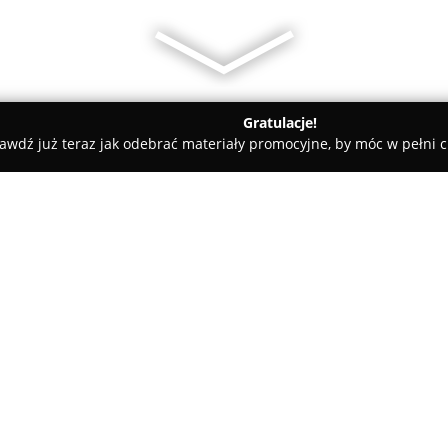
Gratulacje!
awdź już teraz jak odebrać materiały promocyjne, by móc w pełni c
rskie, Meble Kuchenne - powiat gostyński
Salony Meblowe EW
O firmie:
Salony Meblowe EWRO
to firm
sięga ponad dwudziestu lat, ro
hurtownia artykułów do produkc
się rozwija, dysponując czter
Pokaż więcej >>
mebli.