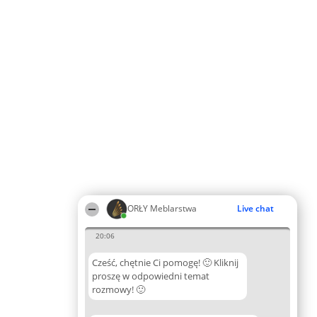
ORŁY Meblarstwa
Live chat
20:06
Cześć, chętnie Ci pomogę! 🙂 Kliknij
proszę w odpowiedni temat
rozmowy! 🙂