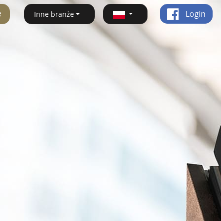
ę
Login
Inne branże