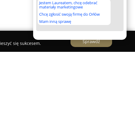
Jestem Laureatem, chcę odebrać
materiały marketingowe
Chcę zgłosić swoją firmę do Orłów
Mam inną sprawę
Sprawdź
ieszyć się sukcesem.
RO
a działająca na rynku meblarskim, której historia
zpoczynając działalność w Rawiczu jako
ji stolarskiej. Obecnie przedsiębiorstwo prężnie
ema salonami oferującymi bogaty asortyment