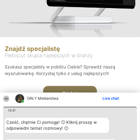
Znajdź specjalistę
Plebiscyt skupia najlepszych w branży
Szukasz specjalisty w pobliżu Ciebie? Sprawdź naszą
wyszukiwarkę. Korzystaj tylko z usług najlepszych!
Szukaj
ORŁY Meblarstwa
Live chat
14:31
Cześć, chętnie Ci pomogę! 🙂 Kliknij proszę w
odpowiedni temat rozmowy! 🙂
Organizator plebiscytu
Plebiscyt
Kontakt