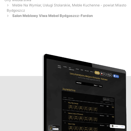
Meble Na Wymiar, Usługi Stolarskie, Meble Kuchenne - powiat Miasto
Bydgoszcz
Salon Meblowy Viwa Mebel Bydgoszcz-Fordon