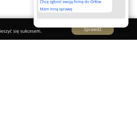
Chcę zgłosić swoją firmę do Orłów
Mam inną sprawę
Sprawdź
ieszyć się sukcesem.
Skorek
ibą w Chełmie funkcjonuje od 2001 roku, będąc
rynku meblarskim. Firma oferuje szeroki wybór
okojów dziennych, kuchni, sypialni, jadalni,
sortymencie znajdują się produkty wykonywane
w, które wyróżniają się estetyką, trwałością