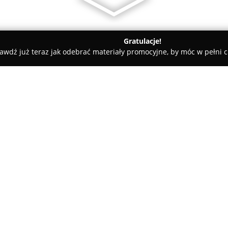
Gratulacje!
awdź już teraz jak odebrać materiały promocyjne, by móc w pełni c
rskie, Meble Kuchenne - powiat Miasto Chełm
Salon Meblowy 
O firmie:
Salon Meblowy Skorek
z siedz
uznanym punktem na lokalnym 
mebli obejmujący elementy do p
młodzieżowych oraz biur. W a
Pokaż więcej >>
przez renomowanych producentó
oraz funkcjonalnością.