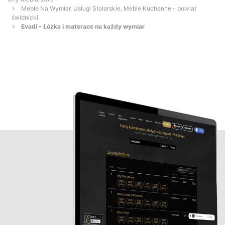
Meble Na Wymiar, Usługi Stolarskie, Meble Kuchenne - powiat
świdnicki
Evadi - Łóżka i materace na każdy wymiar