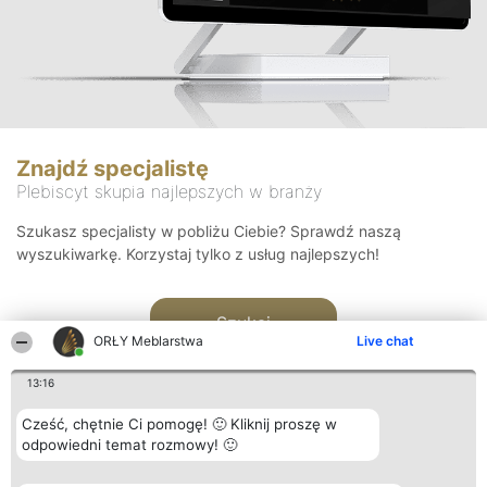
Znajdź specjalistę
Plebiscyt skupia najlepszych w branży
Szukasz specjalisty w pobliżu Ciebie? Sprawdź naszą
wyszukiwarkę. Korzystaj tylko z usług najlepszych!
Szukaj
ORŁY Meblarstwa
Live chat
13:16
Cześć, chętnie Ci pomogę! 🙂 Kliknij proszę w
odpowiedni temat rozmowy! 🙂
Organizator plebiscytu
Plebiscyt
Kontakt