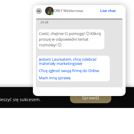
ORŁY Meblarstwa
Live chat
20:48
Cześć, chętnie Ci pomogę! 🙂 Kliknij
proszę w odpowiedni temat
rozmowy! 🙂
Jestem Laureatem, chcę odebrać
materiały marketingowe
Chcę zgłosić swoją firmę do Orłów
Mam inną sprawę
Sprawdź
ieszyć się sukcesem.