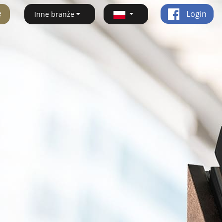
ę
Login
Inne branże