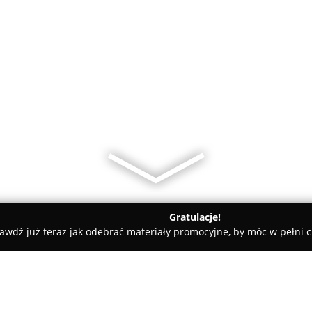
Gratulacje!
awdź już teraz jak odebrać materiały promocyjne, by móc w pełni c
rskie, Meble Kuchenne - powiat myślenicki
MebleStręk