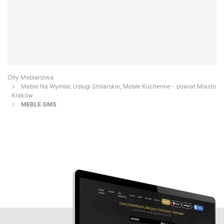
Orły Meblarstwa
Meble Na Wymiar, Usługi Stolarskie, Meble Kuchenne - powiat Miasto
Kraków
MEBLE GMS