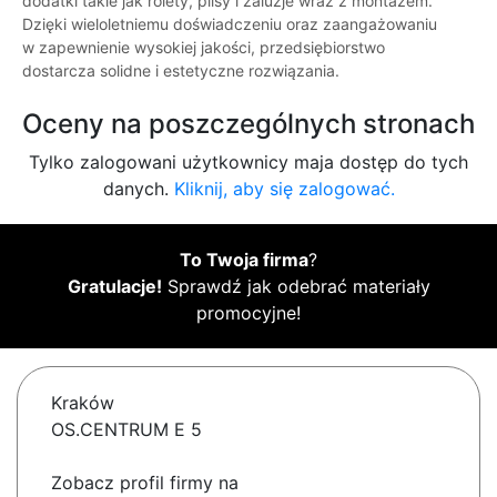
dodatki takie jak rolety, plisy i żaluzje wraz z montażem.
Dzięki wieloletniemu doświadczeniu oraz zaangażowaniu
w zapewnienie wysokiej jakości, przedsiębiorstwo
dostarcza solidne i estetyczne rozwiązania.
Oceny na poszczególnych stronach
Tylko zalogowani użytkownicy maja dostęp do tych
danych.
Kliknij, aby się zalogować.
To Twoja firma
?
Gratulacje!
Sprawdź jak odebrać materiały
promocyjne!
Kraków
OS.CENTRUM E 5
Zobacz profil firmy na