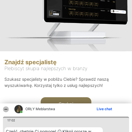
Znajdź specjalistę
Plebiscyt skupia najlepszych w branży
Szukasz specjalisty w pobliżu Ciebie? Sprawdź naszą
wyszukiwarkę. Korzystaj tylko z usług najlepszych!
Szukaj
ORŁY Meblarstwa
Live chat
17:02
Cześć, chętnie Ci pomogę! 🙂 Kliknij proszę w