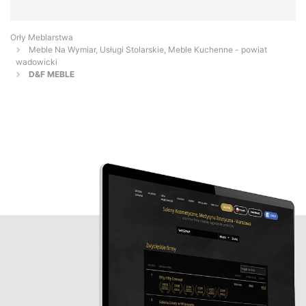
Orły Meblarstwa
Meble Na Wymiar, Usługi Stolarskie, Meble Kuchenne - powiat
wadowicki
D&F MEBLE