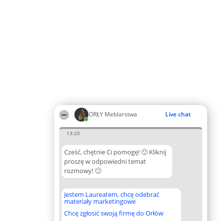
ORŁY Meblarstwa
Live chat
13:20
Cześć, chętnie Ci pomogę! 🙂 Kliknij
proszę w odpowiedni temat
rozmowy! 🙂
Jestem Laureatem, chcę odebrać
materiały marketingowe
Chcę zgłosić swoją firmę do Orłów