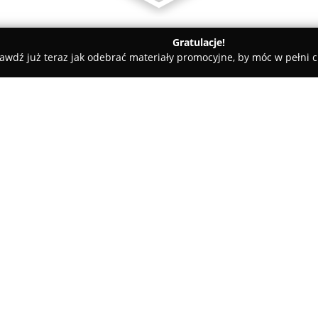
Gratulacje!
awdź już teraz jak odebrać materiały promocyjne, by móc w pełni c
rskie, Meble Kuchenne - powiat pruszkowski
Miroma - Meble k
a zamówienie
O firmie:
Miroma - Meble kuchenne i s
producentem mebli na wymiar, 
firmy mieści się w Pruszkowie 
klientów z Warszawy oraz sąsie
Pokaż więcej >>
Komorowa, Brwinowa, Podkowy 
Firma realizuje kompleksowe p
projektowania, przez profesjon