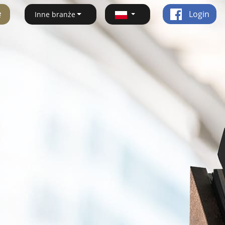
ę
Login
Inne branże