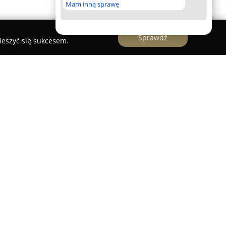
Mam inną sprawę
Sprawdź
ieszyć się sukcesem.
uchenne i szafy na zamówienie
zafy na zamówienie
jest doświadczonym
działającym na rynku od 1999 roku. Siedziba
przy Alei Wojska Polskiego 48M, skąd obsługuje
dnich miejscowości, w tym Piastowa, Michałowic,
Leśnej, Milanówka czy Grodziska Mazowieckiego.
rojekty meblowe, zaczynając od fazy
alny proces produkcji, aż po montaż gotowych