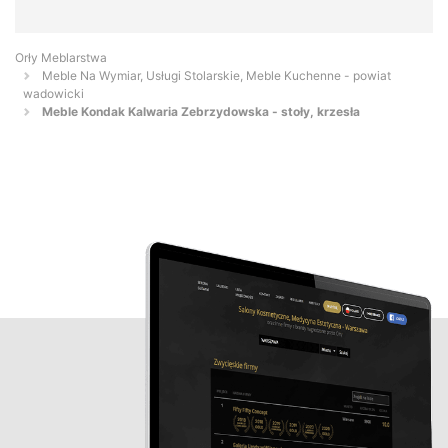
Orły Meblarstwa
Meble Na Wymiar, Usługi Stolarskie, Meble Kuchenne - powiat
wadowicki
Meble Kondak Kalwaria Zebrzydowska - stoły, krzesła