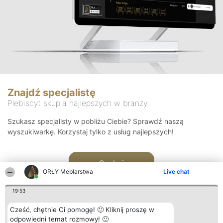
Znajdź specjalistę
Plebiscyt skupia najlepszych w branży
Szukasz specjalisty w pobliżu Ciebie? Sprawdź naszą
wyszukiwarkę. Korzystaj tylko z usług najlepszych!
Szukaj
ORŁY Meblarstwa
Live chat
19:53
Cześć, chętnie Ci pomogę! 🙂 Kliknij proszę w
odpowiedni temat rozmowy! 🙂