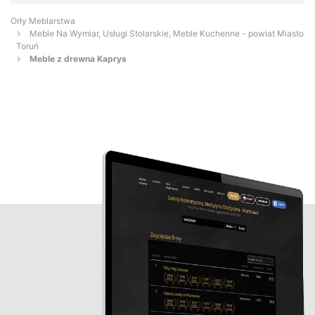
Orły Meblarstwa
Meble Na Wymiar, Usługi Stolarskie, Meble Kuchenne - powiat Miasto
Toruń
Meble z drewna Kaprys