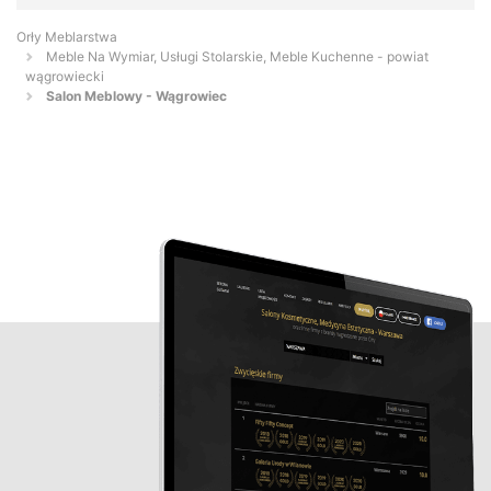
Orły Meblarstwa
Meble Na Wymiar, Usługi Stolarskie, Meble Kuchenne - powiat
wągrowiecki
Salon Meblowy - Wągrowiec