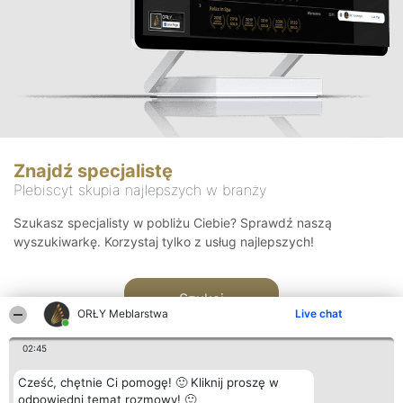
Znajdź specjalistę
Plebiscyt skupia najlepszych w branży
Szukasz specjalisty w pobliżu Ciebie? Sprawdź naszą
wyszukiwarkę. Korzystaj tylko z usług najlepszych!
Szukaj
ORŁY Meblarstwa
Live chat
02:45
Cześć, chętnie Ci pomogę! 🙂 Kliknij proszę w
odpowiedni temat rozmowy! 🙂