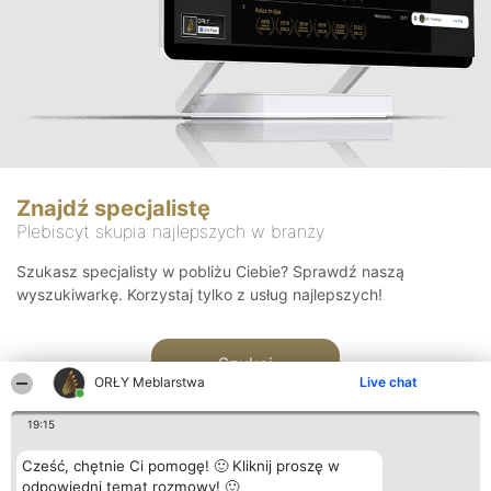
Znajdź specjalistę
Plebiscyt skupia najlepszych w branży
Szukasz specjalisty w pobliżu Ciebie? Sprawdź naszą
wyszukiwarkę. Korzystaj tylko z usług najlepszych!
Szukaj
ORŁY Meblarstwa
Live chat
19:15
Cześć, chętnie Ci pomogę! 🙂 Kliknij proszę w
odpowiedni temat rozmowy! 🙂