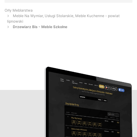
Orły Meblarstwa
Meble Na Wymiar, Usługi Stolarskie, Meble Kuchenne - powiat
lipnowski
Drzewiarz Bis - Meble Szkolne