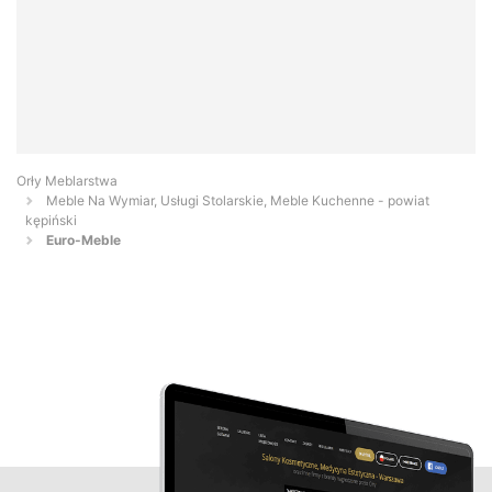
Orły Meblarstwa
Meble Na Wymiar, Usługi Stolarskie, Meble Kuchenne - powiat
kępiński
Euro-Meble