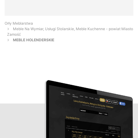
Orły Meblarstwa
Meble Na Wymiar, Usługi Stolarskie, Meble Kuchenne - powiat Miasto
Zamość
MEBLE HOLENDERSKIE