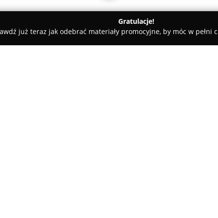
Gratulacje!
awdź już teraz jak odebrać materiały promocyjne, by móc w pełni c
rskie, Meble Kuchenne - powiat poznański
DK Euro Meble
O firmie:
DK Euro Meble
to firma z wiel
działająca na rynku od 1979 ro
Przedsiębiorstwo zajmuje się p
asortyment, obejmujący meble 
Pokaż więcej >>
oraz wyposażenie salonów. Fir
realizując projekty dopasowane
umożliwia tworzenie zarówno es
Meble oferowane przez DK Eur