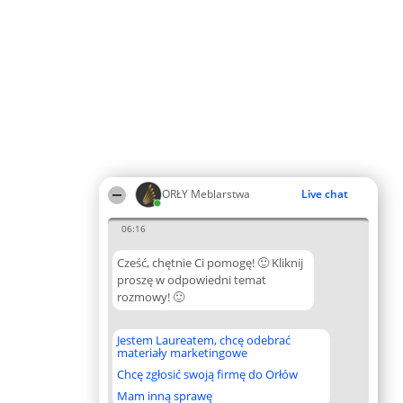
ORŁY Meblarstwa
Live chat
06:16
Cześć, chętnie Ci pomogę! 🙂 Kliknij
proszę w odpowiedni temat
rozmowy! 🙂
Jestem Laureatem, chcę odebrać
materiały marketingowe
Chcę zgłosić swoją firmę do Orłów
Mam inną sprawę