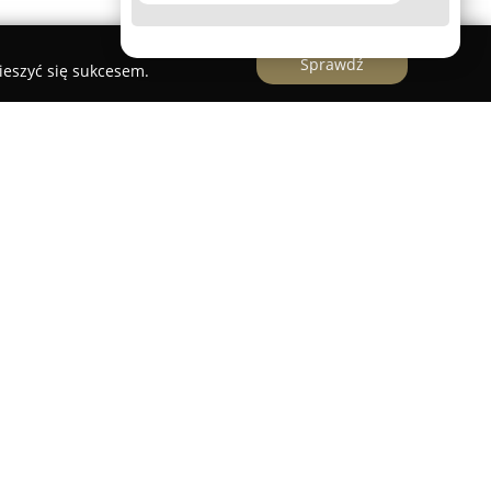
Sprawdź
ieszyć się sukcesem.
oletnim doświadczeniem w branży meblarskiej,
ku i mająca swoją siedzibę w Swarzędzu.
rodukcją mebli na wymiar, oferując szeroki
kuchenne, szafy, zabudowy łazienkowe, sypialnie
ma skupia się na indywidualnym podejściu,
 do specyficznych oczekiwań i wizji klientów, co
tetycznych, jak i funkcjonalnych wnętrz.
o Meble wyróżniają się ergonomicznymi