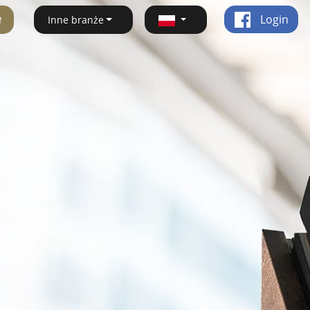
ę
Login
Inne branże