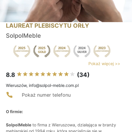
LAUREAT PLEBISCYTU ORŁY
SolpolMeble
Pokaż więcej >>
8.8
(34)
Wieruszów, info@solpol-meble.com.pl
Pokaż numer telefonu
O firmie:
SolpolMeble
to firma z Wieruszowa, działająca w branży
meblarskiej od 1994 roku, która specjalizuje się w