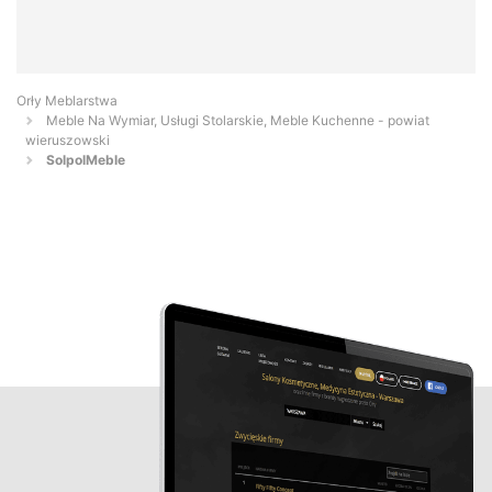
Orły Meblarstwa
Meble Na Wymiar, Usługi Stolarskie, Meble Kuchenne - powiat
wieruszowski
SolpolMeble