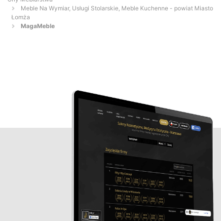
Meble Na Wymiar, Usługi Stolarskie, Meble Kuchenne - powiat Miasto
Łomża
MagaMeble