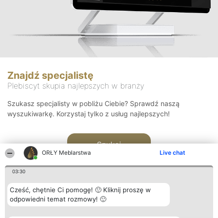
Znajdź specjalistę
Plebiscyt skupia najlepszych w branży
Szukasz specjalisty w pobliżu Ciebie? Sprawdź naszą
wyszukiwarkę. Korzystaj tylko z usług najlepszych!
Szukaj
ORŁY Meblarstwa
Live chat
03:30
Cześć, chętnie Ci pomogę! 🙂 Kliknij proszę w
odpowiedni temat rozmowy! 🙂
Organizator plebiscytu
Plebiscyt
Kontakt