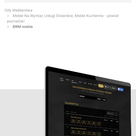
Orły Meblarstwa
Meble Na Wymiar, Usługi Stolarskie, Meble Kuchenne - powiat
poznański
BRM meble