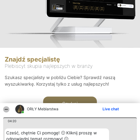
Znajdź specjalistę
Plebiscyt skupia najlepszych w branży
Szukasz specjalisty w pobliżu Ciebie? Sprawdź naszą
wyszukiwarkę. Korzystaj tylko z usług najlepszych!
Szukaj
ORŁY Meblarstwa
Live chat
04:20
Cześć, chętnie Ci pomogę! 🙂 Kliknij proszę w
odpowiedni temat rozmowy! 🙂