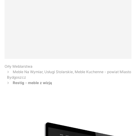
Orły Meblarstwa
Meble Na Wymiar, Usługi Stolarskie, Meble Kuchenne - powiat Miasto
Bydgoszcz
Restig - meble z wizją