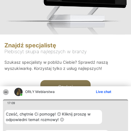
Znajdź specjalistę
Plebiscyt skupia najlepszych w branży
Szukasz specjalisty w pobliżu Ciebie? Sprawdź naszą
wyszukiwarkę. Korzystaj tylko z usług najlepszych!
Szukaj
ORŁY Meblarstwa
Live chat
17:09
Cześć, chętnie Ci pomogę! 🙂 Kliknij proszę w
odpowiedni temat rozmowy! 🙂
Organizator plebiscytu
Plebiscyt
Kontakt