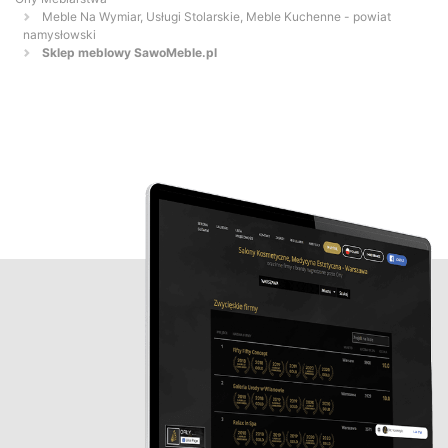
Meble Na Wymiar, Usługi Stolarskie, Meble Kuchenne - powiat
namysłowski
Sklep meblowy SawoMeble.pl