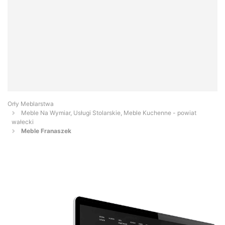
Orły Meblarstwa
Meble Na Wymiar, Usługi Stolarskie, Meble Kuchenne - powiat
wałecki
Meble Franaszek