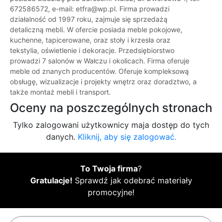
672586572, e-mail: etfra@wp.pl. Firma prowadzi
działalność od 1997 roku, zajmuje się sprzedażą
detaliczną mebli. W ofercie posiada meble pokojowe,
kuchenne, tapicerowane, oraz stoły i krzesła oraz
tekstylia, oświetlenie i dekoracje. Przedsiębiorstwo
prowadzi 7 salonów w Wałczu i okolicach. Firma oferuje
meble od znanych producentów. Oferuje kompleksową
obsługę, wizualizacje i projekty wnętrz oraz doradztwo, a
także montaż mebli i transport.
Oceny na poszczególnych stronach
Tylko zalogowani użytkownicy maja dostęp do tych
danych.
Kliknij, aby się zalogować.
To Twoja firma
?
Gratulacje!
Sprawdź jak odebrać materiały
promocyjne!