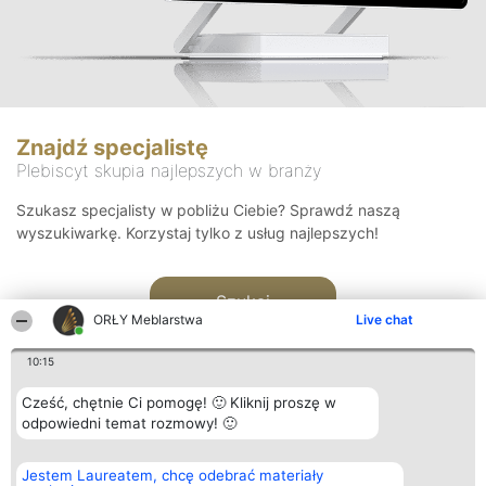
Znajdź specjalistę
Plebiscyt skupia najlepszych w branży
Szukasz specjalisty w pobliżu Ciebie? Sprawdź naszą
wyszukiwarkę. Korzystaj tylko z usług najlepszych!
Szukaj
ORŁY Meblarstwa
Live chat
10:15
Cześć, chętnie Ci pomogę! 🙂 Kliknij proszę w
odpowiedni temat rozmowy! 🙂
Organizator plebiscytu
Plebiscyt
Kontakt
Jestem Laureatem, chcę odebrać materiały
Bright Side Solutions sp. z o.
Laureaci
Kontakt