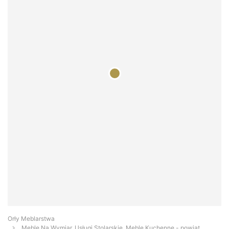
Orły Meblarstwa
Meble Na Wymiar, Usługi Stolarskie, Meble Kuchenne - powiat