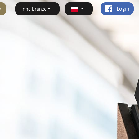
ę
Login
Inne branże