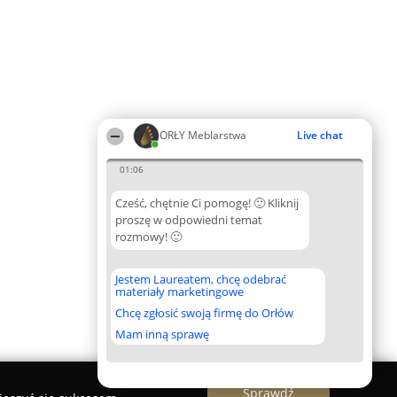
ORŁY Meblarstwa
Live chat
01:06
Cześć, chętnie Ci pomogę! 🙂 Kliknij
proszę w odpowiedni temat
rozmowy! 🙂
Jestem Laureatem, chcę odebrać
materiały marketingowe
Chcę zgłosić swoją firmę do Orłów
Mam inną sprawę
Sprawdź