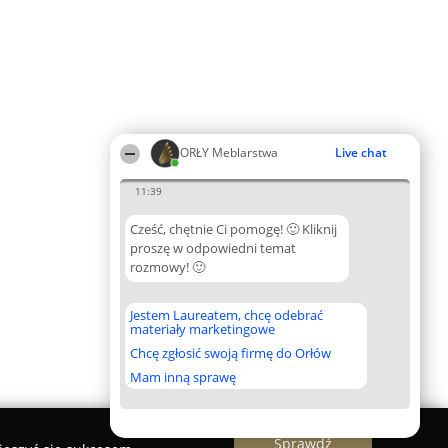
ORŁY Meblarstwa
Live chat
11:39
Cześć, chętnie Ci pomogę! 🙂 Kliknij
proszę w odpowiedni temat
rozmowy! 🙂
Jestem Laureatem, chcę odebrać
materiały marketingowe
Chcę zgłosić swoją firmę do Orłów
Mam inną sprawę
Sprawdź