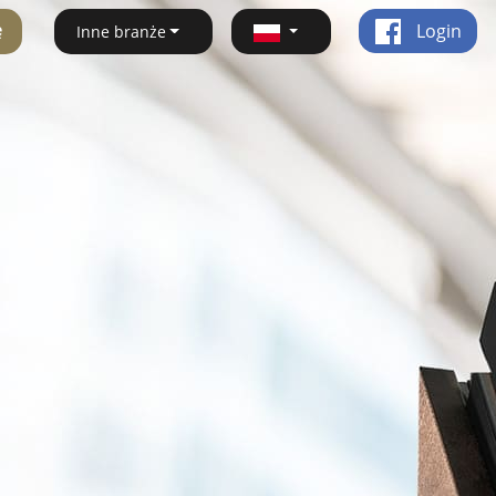
ę
Login
Inne branże