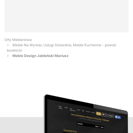
Orły Meblarstwa
Meble Na Wymiar, Usługi Stolarskie, Meble Kuchenne - powiat
brodnicki
Meble Design Jabłoński Mariusz