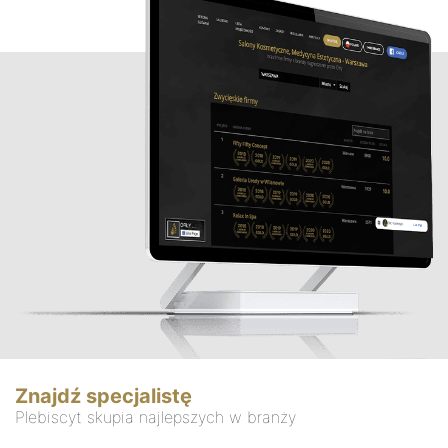
Znajdź specjalistę
Plebiscyt skupia najlepszych w branży