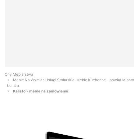
Orły Meblarstwa
Meble Na Wymiar, Usługi Stolarskie, Meble Kuchenne - powiat Miasto
Łomża
Kalisto - meble na zamówienie