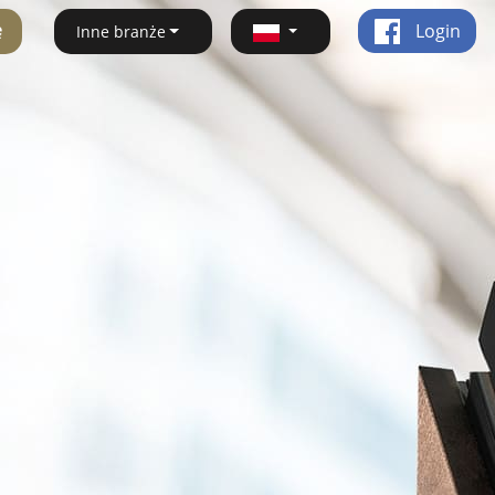
ę
Login
Inne branże