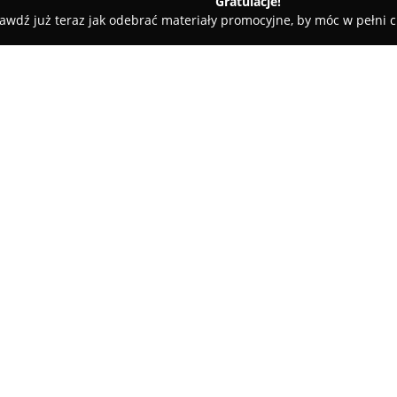
Gratulacje!
awdź już teraz jak odebrać materiały promocyjne, by móc w pełni c
rskie, Meble Kuchenne - powiat opoczyński
Meble ANNA
O firmie:
Meble ANNA
to firma z siedzi
od 1999 roku. Przedsiębiorstwo
mebli, dostarczając komplekso
W ofercie dostępne są meble s
różnych pomieszczeń: salonów, 
kuchni.
Asortyment obejmuje także sto
indywidualnych wymiarów. Fir
doświadczeniem, a współpraca 
czy Mebel Bos, wpływa na wyso