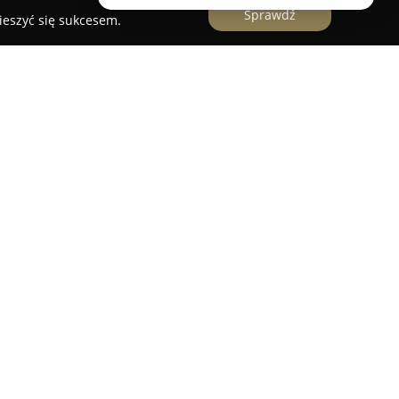
Sprawdź
ieszyć się sukcesem.
bą w Opocznie, działająca w sektorze meblarskim
 zajmuje się zarówno produkcją, jak i sprzedażą
we rozwiązania w zakresie wyposażenia wnętrz.
krzyniowe i tapicerowane, przeznaczone do
sypialni, jadalni, biur, pokoi młodzieżowych oraz
ły, materace i opcję wykonania mebli według
ma może pochwalić się wieloletnim
z uznanymi markami, takimi jak Sweet Sit, Meblik
ką jakość i różnorodność stylistyczną dostępnych