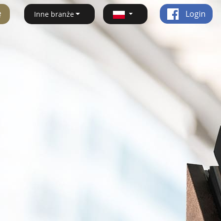
ę
Login
Inne branże