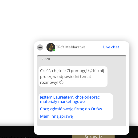
ORŁY Meblarstwa
Live chat
22:20
Cześć, chętnie Ci pomogę! 🙂 Kliknij
proszę w odpowiedni temat
rozmowy! 🙂
Jestem Laureatem, chcę odebrać
materiały marketingowe
Chcę zgłosić swoją firmę do Orłów
Mam inną sprawę
Sprawdź